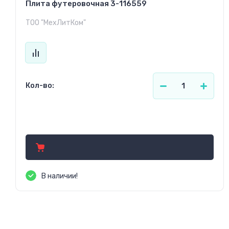
Плита футеровочная 3-116559
ТОО "МехЛитКом"
Кол-во:
Цена по запросу
В наличии!