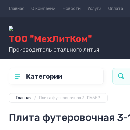
Главная
О компании
Новости
Услуги
Оплата
ТОО "МехЛитКом"
Производитель стального литья
Категории
Главная
/
Плита футеровочная 3-116559
Плита футеровочная 3-