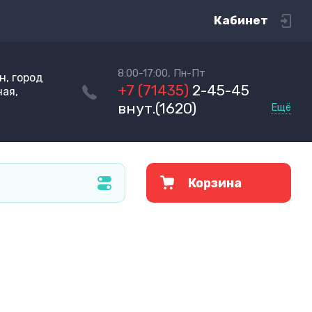
Кабинет
8:00-17:00, Пн-Пт
н, город
+7 (71435)
2-45-45
ная,
внут.(1620)
Ещё
Корзина